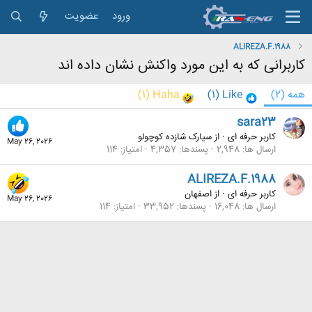
ورود
عضویت
ALIREZA.F.1988
کاربرانی که به این مورد واکنش نشان داده اند
همه
(2)
Like
(1)
Haha
(1)
sara23
کاربر حرفه ای
·
از
سیارک شازده کوچولو
May 26, 2026
ارسال ها
2,948
پسندها
4,357
امتیاز
114
ALIREZA.F.1988
کاربر حرفه ای
·
از
اصفهان
May 26, 2026
ارسال ها
16,048
پسندها
33,952
امتیاز
114