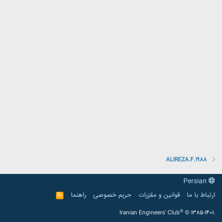
ALIREZA.F.1988
Persian
ارتباط با ما
قوانین و مقرّرات
حریم خصوصی
راهنما
R
S
S
®
Iranian Engineers' Club
© 1385-1401.