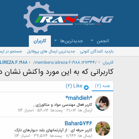
انجمن
جدیدترین‌ها
کاربران
بازدید کنندگان کنونی
جدیدترین ارسال های پروفایل
جستجو در ارس
کاربران
/members/alireza-f-1988.127344/
LIREZA.F.1988
کاربرانی که به این مورد واکنش نشان دا
همه
(2)
Like
(2)
*mahdieh*
کاربر فعال مهندسی مواد و متالورژی ,
ارسال ها
21,016
پسندها
56,012
امتیاز
114
Bahar5746
کاربر حرفه ای
·
از
آپارتمانهای بلند دیوارهای نازک
ارسال ها
11,946
پسندها
37,574
امتیاز
114