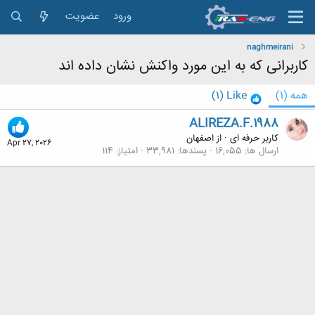
ورود
عضویت
naghmeirani
کاربرانی که به این مورد واکنش نشان داده اند
همه
(1)
Like
(1)
ALIREZA.F.1988
کاربر حرفه ای
·
از
اصفهان
Apr 27, 2026
ارسال ها
16,055
پسندها
33,981
امتیاز
114