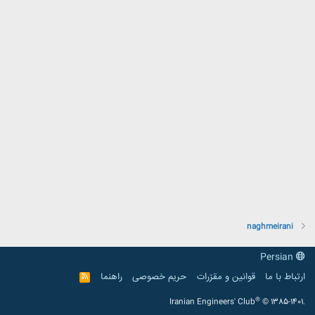
naghmeirani
Persian
ارتباط با ما
قوانین و مقرّرات
حریم خصوصی
راهنما
R
S
S
®
Iranian Engineers' Club
© 1385-1401.