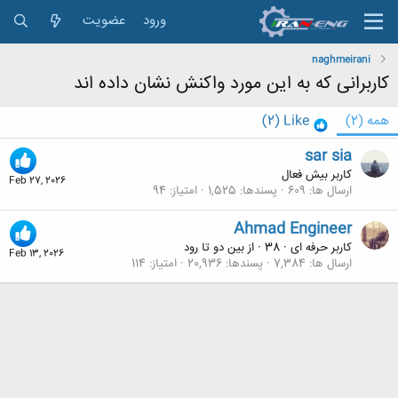
ورود
عضویت
naghmeirani
کاربرانی که به این مورد واکنش نشان داده اند
همه
(2)
Like
(2)
sar sia
کاربر بیش فعال
Feb 27, 2026
ارسال ها
609
پسندها
1,525
امتیاز
94
Ahmad Engineer
کاربر حرفه ای
·
38
·
از
بین دو تا رود
Feb 13, 2026
ارسال ها
7,384
پسندها
20,936
امتیاز
114