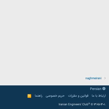
naghmeirani
Persian
ارتباط با ما
قوانین و مقرّرات
حریم خصوصی
راهنما
R
S
S
®
Iranian Engineers' Club
© 1385-1401.