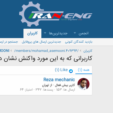
انجمن
جدیدترین‌ها
کاربران
بازدید کنندگان کنونی
جدیدترین ارسال های پروفایل
جستجو در ارس
کاربران
/members/mohamad_asemooni.409394/
OONI
کاربرانی که به این مورد واکنش نشان دا
همه
(1)
Like
(1)
Reza mechanic
کاربر بیش فعال
·
از
تهران
ارسال ها
153
پسندها
342
امتیاز
64