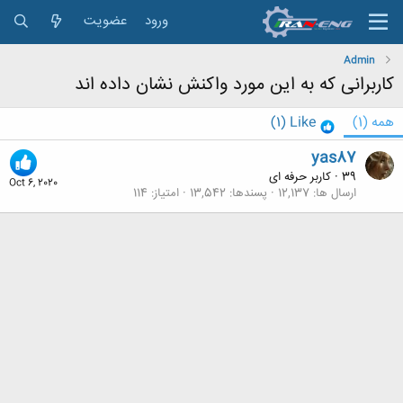
ورود
عضویت
Admin
کاربرانی که به این مورد واکنش نشان داده اند
همه
(1)
Like
(1)
yas87
39
·
کاربر حرفه ای
Oct 6, 2020
ارسال ها
12,137
پسندها
13,542
امتیاز
114