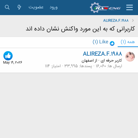
ورود
عضویت
ALIREZA.F.1988
کاربرانی که به این مورد واکنش نشان داده اند
همه
(1)
Like
(1)
ALIREZA.F.1988
کاربر حرفه ای
·
از
اصفهان
May 19, 2026
ارسال ها
16,060
پسندها
33,995
امتیاز
114