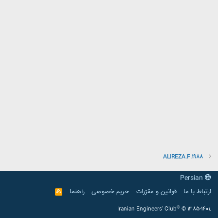
ALIREZA.F.1988
Persian
ارتباط با ما
قوانین و مقرّرات
حریم خصوصی
راهنما
R
S
S
®
Iranian Engineers' Club
© 1385-1401.