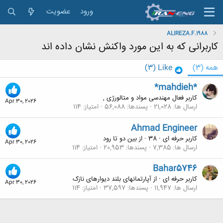
ورود
عضویت
ALIREZA.F.1988
کاربرانی که به این مورد واکنش نشان داده اند
همه
(3)
Like
(3)
*mahdieh*
کاربر فعال مهندسی مواد و متالورژی ,
Apr 30, 2026
ارسال ها
21,028
پسندها
56,088
امتیاز
114
Ahmad Engineer
کاربر حرفه ای
·
38
·
از
بین دو تا رود
Apr 30, 2026
ارسال ها
7,385
پسندها
20,953
امتیاز
114
Bahar5746
کاربر حرفه ای
·
از
آپارتمانهای بلند دیوارهای نازک
Apr 30, 2026
ارسال ها
11,947
پسندها
37,597
امتیاز
114