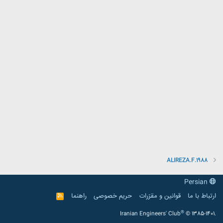
ALIREZA.F.1988
Persian
ارتباط با ما
قوانین و مقرّرات
حریم خصوصی
راهنما
R
S
S
®
Iranian Engineers' Club
© 1385-1401.