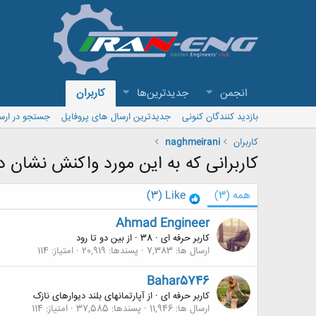
انجمن
جدیدترین‌ها
کاربران
بازدید کنندگان کنونی
جدیدترین ارسال های پروفایل
جستجو در ارس
کاربران
naghmeirani
کاربرانی که به این مورد واکنش نشان دا
همه
(3)
Like
(3)
Ahmad Engineer
کاربر حرفه ای
·
38
·
از
بین دو تا رود
ارسال ها
7,383
پسندها
20,919
امتیاز
114
Bahar5746
کاربر حرفه ای
·
از
آپارتمانهای بلند دیوارهای نازک
ارسال ها
11,946
پسندها
37,585
امتیاز
114