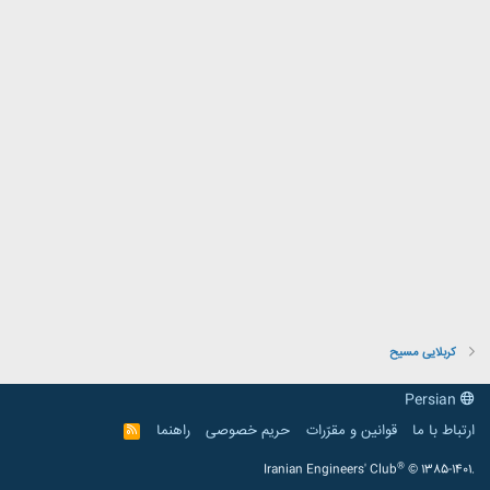
کربلایی مسیح
Persian
ارتباط با ما
قوانین و مقرّرات
حریم خصوصی
راهنما
R
S
S
®
Iranian Engineers' Club
© 1385-1401.