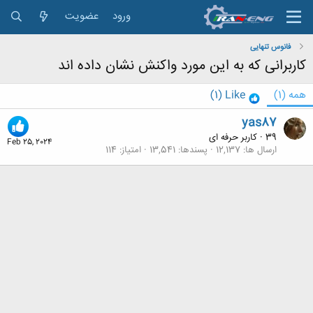
ورود
عضویت
فانوس تنهایی
کاربرانی که به این مورد واکنش نشان داده اند
همه
(1)
Like
(1)
yas87
39
·
کاربر حرفه ای
Feb 25, 2024
ارسال ها
12,137
پسندها
13,541
امتیاز
114