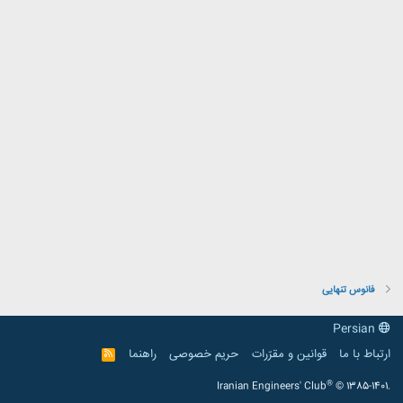
فانوس تنهایی
Persian
ارتباط با ما
قوانین و مقرّرات
حریم خصوصی
راهنما
R
S
S
®
Iranian Engineers' Club
© 1385-1401.