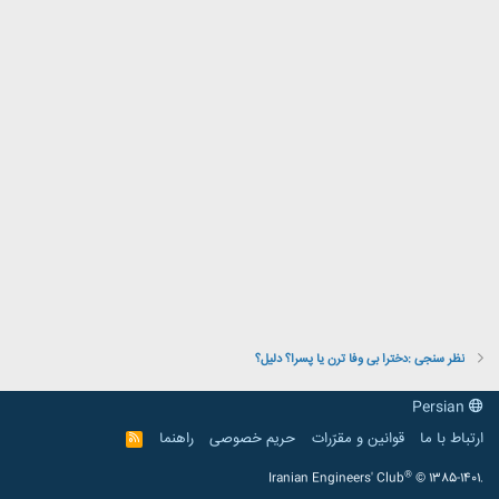
نظر سنجی :دخترا بی وفا ترن یا پسرا؟ دلیل؟
Persian
ارتباط با ما
قوانین و مقرّرات
حریم خصوصی
راهنما
R
S
S
®
Iranian Engineers' Club
© 1385-1401.