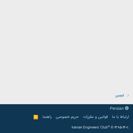
انجمن
Persian
ارتباط با ما
قوانین و مقرّرات
حریم خصوصی
راهنما
R
S
S
®
Iranian Engineers' Club
© 1385-1401.