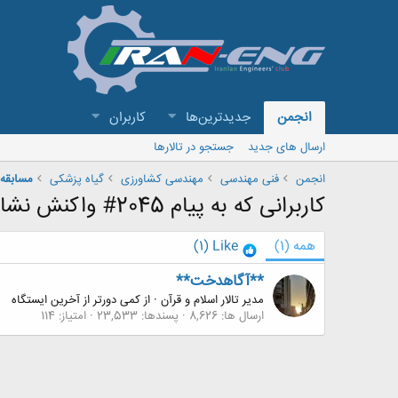
انجمن
جدیدترین‌ها
کاربران
ارسال های جدید
جستجو در تالارها
انجمن
فنی مهندسی
مهندسی کشاورزی
گیاه پزشکی
مسابقه
کاربرانی که به پیام 2045# واکنش نشان داده اند
همه
(1)
Like
(1)
**آگاهدخت**
مدیر تالار اسلام و قرآن
·
از
کمی دورتر از آخرین ایستگاه
ارسال ها
8,626
پسندها
23,533
امتیاز
114