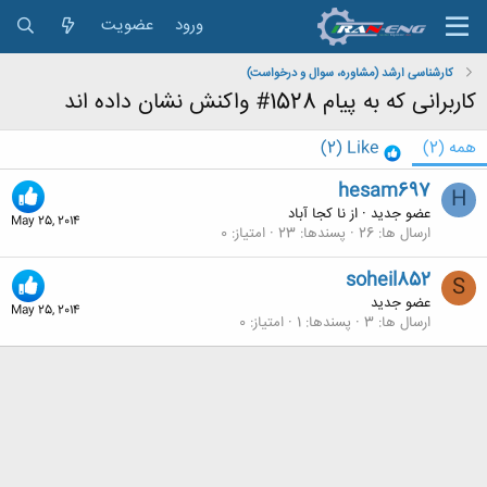
ورود
عضویت
کارشناسی ارشد (مشاوره، سوال و درخواست)
کاربرانی که به پیام 1528# واکنش نشان داده اند
همه
(2)
Like
(2)
hesam697
H
عضو جدید
·
از
نا كجا آباد
May 25, 2014
ارسال ها
26
پسندها
23
امتیاز
0
soheil852
S
عضو جدید
May 25, 2014
ارسال ها
3
پسندها
1
امتیاز
0