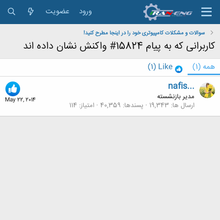
ورود
عضویت
سوالات و مشکلات کامپیوتری خود را در اینجا مطرح کنید!
کاربرانی که به پیام 15824# واکنش نشان داده اند
همه
(1)
Like
(1)
nafis...
مدیر بازنشسته
May 22, 2014
ارسال ها
19,343
پسندها
40,359
امتیاز
114