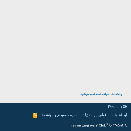
وقت نماز طواف کعبه قطع میشود
Persian
ارتباط با ما
قوانین و مقرّرات
حریم خصوصی
راهنما
R
S
S
®
Iranian Engineers' Club
© 1385-1401.