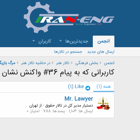
انجمن
جدیدترین‌ها
کاربران
ارسال های جدید
جستجو در تالارها
انجمن
بخش فرهنگی
تالار هنر
در حاشیه تالار هنر
مرگ بازیگ
کاربرانی که به پیام 36# واکنش نشان داده اند
همه
(1)
Like
(1)
Mr. Lawyer
دستیار مدیر کل در تالار حقوق
·
از
تهران
ارسال ها
1,104
پسندها
788
امتیاز
0