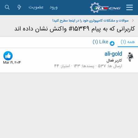
ورود
عضویت
سوالات و مشکلات کامپیوتری خود را در اینجا مطرح کنید!
کاربرانی که به پیام 15349# واکنش نشان داده اند
همه
(1)
Like
(1)
ali-gold
کاربر فعال
Mar 19, 2014
ارسال ها
537
پسندها
143
امتیاز
44