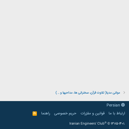
مولتی مدیا( تلاوت قرآن، سخنرانی ها، مداحیها و .. )
Persian
ارتباط با ما
قوانین و مقرّرات
حریم خصوصی
راهنما
R
S
S
®
Iranian Engineers' Club
© 1385-1401.