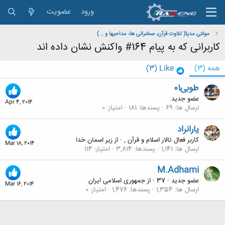
ورود
عضویت
مولتی مدیا( تلاوت قرآن، سخنرانی ها، مداحیها و .. )
کاربرانی که به پیام 164# واکنش نشان داده اند
همه
(3)
Like
(3)
طوبی01
عضو جدید
Apr 4, 2014
ارسال ها
69
پسندها
181
امتیاز
0
یارانراد
کاربر فعال تالار اسلام و قرآن ,
·
از
زیر اسمان خدا
Mar 18, 2014
ارسال ها
1,141
پسندها
3,814
امتیاز
114
M.Adhami
عضو جدید
·
37
·
از
جمهوری اسلامی ایران
Mar 16, 2014
ارسال ها
1,354
پسندها
1,476
امتیاز
0