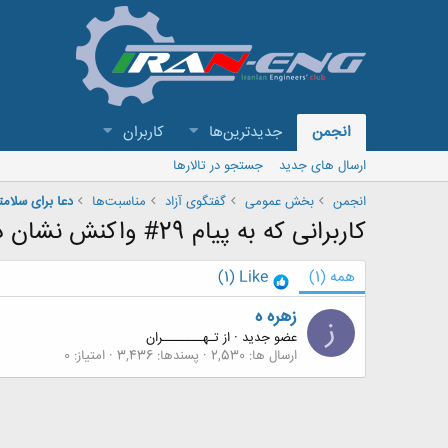
انجمن
جدیدترین‌ها
کاربران
ارسال های جدید
جستجو در تالارها
انجمن
بخش عمومی
گفتگوی آزاد
مناسبت‌ها
دعا برای سلام
کاربرانی که به پیام 29# واکنش نشان داده اند
همه
(1)
Like
(1)
زهره ه
ز
عضو جدید
·
از
تـهــــــــران
ارسال ها
2,530
پسندها
3,436
امتیاز
0