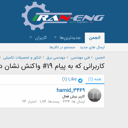
انجمن
جدیدترین‌ها
کاربران
ارسال های جدید
جستجو در تالارها
انجمن
فنی مهندسی
مهندسی برق
کنکور و تحصیلات تکمیلی
کاربرانی که به پیام 19# واکنش نشان داده اند
همه
(1)
Like
(1)
hamid_3469
کاربر بیش فعال
ارسال ها
434
پسندها
1,114
امتیاز
94