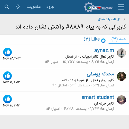
ورود
عضویت
دل نامه یا نامه دل
کاربرانی که به پیام 8889# واکنش نشان داده اند
همه
(3)
Like
(3)
aynaz.m
کاربر فعال تالار ادبیات ,
·
از
شمال
Nov 13, 2013
ارسال ها
8,711
پسندها
15,757
امتیاز
114
محدثه یوسفی
کاربر بیش فعال
·
از
هرجا زنده باشم
Nov 12, 2013
ارسال ها
631
پسندها
649
امتیاز
94
smart student
کاربر حرفه ای
Nov 12, 2013
ارسال ها
1,747
پسندها
4,038
امتیاز
114