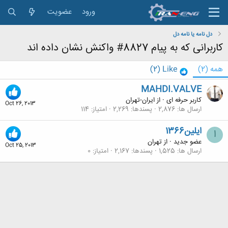
ورود
عضویت
دل نامه یا نامه دل
کاربرانی که به پیام 8827# واکنش نشان داده اند
همه
(2)
Like
(2)
MAHDI.VALVE
کاربر حرفه ای
·
از
ایران-تهران
Oct 26, 2013
ارسال ها
2,876
پسندها
2,269
امتیاز
114
ایلین1366
ا
عضو جدید
·
از
تهران
Oct 25, 2013
ارسال ها
1,525
پسندها
2,167
امتیاز
0