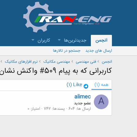
انجمن
جدیدترین‌ها
کاربران
ارسال های جدید
جستجو در تالارها
انجمن
فنی مهندسی
مهندسی مکانیک
نرم افزارهای مکانیک
کاربرانی که به پیام 509# واکنش نشان داده اند
همه
(1)
Like
(1)
alimec
A
عضو جدید
ارسال ها
604
پسندها
742
امتیاز
0