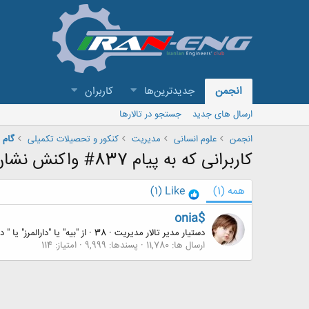
انجمن
جدیدترین‌ها
کاربران
ارسال های جدید
جستجو در تالارها
انجمن
علوم انسانی
مدیریت
کنکور و تحصیلات تکمیلی
گام ب
کاربرانی که به پیام 837# واکنش نشان داده اند
همه
(1)
Like
(1)
onia$
دستیار مدیر تالار مدیریت
·
38
·
از
"بیه" یا "دارالمرز" یا " 
ارسال ها
11,780
پسندها
9,999
امتیاز
114