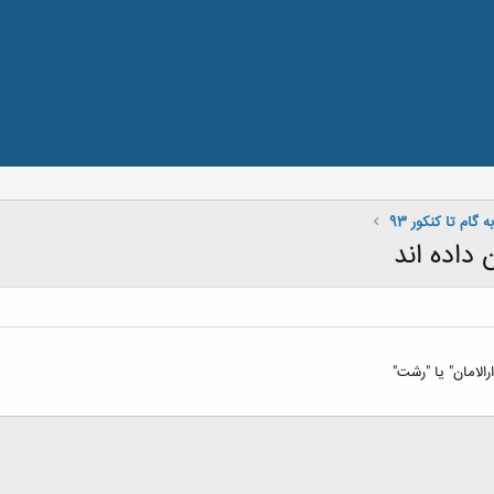
ه گام تا کنکور 93
دارالامان" یا "رشت"