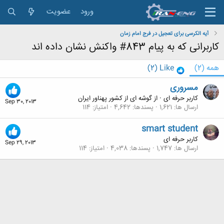
ورود
عضویت
آیه الکرسی برای تعجیل در فرج امام زمان
کاربرانی که به پیام 843# واکنش نشان داده اند
همه
(2)
Like
(2)
مسروری
کاربر حرفه ای
·
از
گوشه ای از کشور پهناور ایران
Sep 30, 2013
ارسال ها
1,621
پسندها
4,642
امتیاز
114
smart student
کاربر حرفه ای
Sep 29, 2013
ارسال ها
1,747
پسندها
4,038
امتیاز
114