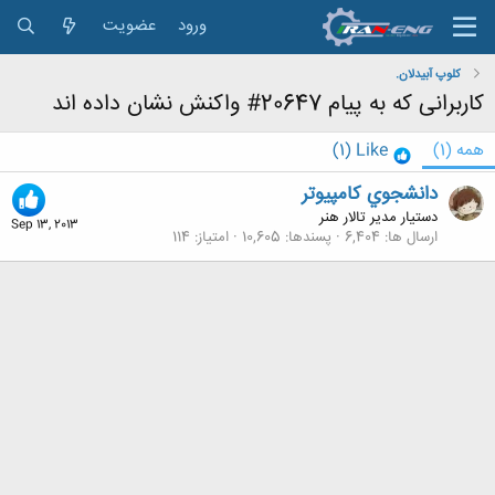
ورود
عضویت
کلوپ آبیدلان.
کاربرانی که به پیام 20647# واکنش نشان داده اند
همه
(1)
Like
(1)
دانشجوي كامپيوتر
دستیار مدیر تالار هنر
Sep 13, 2013
ارسال ها
6,404
پسندها
10,605
امتیاز
114