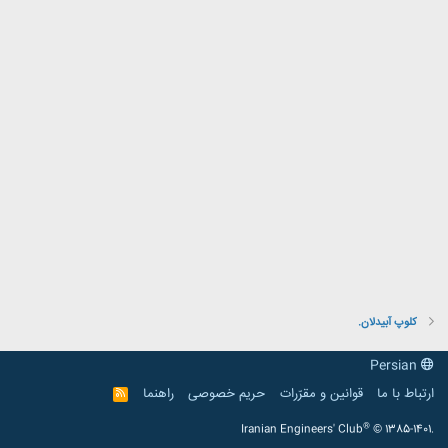
کلوپ آبیدلان.
Persian
ارتباط با ما
قوانین و مقرّرات
حریم خصوصی
راهنما
R
S
S
®
Iranian Engineers' Club
© 1385-1401.