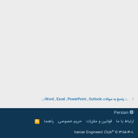
..:: پاسخ به سوالات Word , Excel , PowerPoint , Outlook::..
Persian
ارتباط با ما
قوانین و مقرّرات
حریم خصوصی
راهنما
R
S
S
®
Iranian Engineers' Club
© 1385-1401.