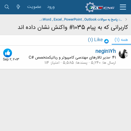
ورود
عضویت
..:: پاسخ به سوالات Word , Excel , PowerPoint , Outlook::..
کاربرانی که به پیام 1035# واکنش نشان داده اند
همه
(1)
Like
(1)
negin17h
41
·
مدیر تالارهای مهندسی کامپیوتر و رباتیکمتخصص #C
Sep 2, 2013
ارسال ها
5,240
پسندها
5,585
امتیاز
114