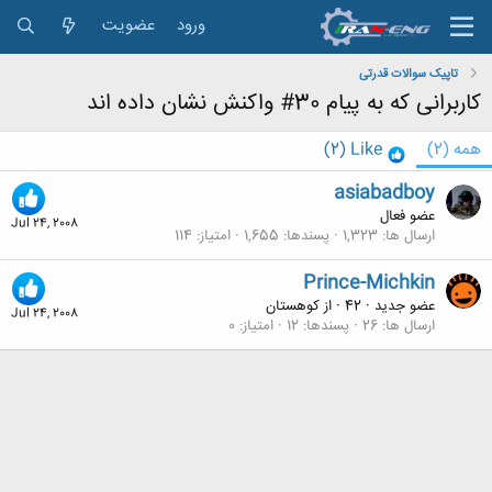
ورود
عضویت
تاپیک سوالات قدرتی
کاربرانی که به پیام 30# واکنش نشان داده اند
همه
(2)
Like
(2)
asiabadboy
عضو فعال
Jul 24, 2008
ارسال ها
1,323
پسندها
1,655
امتیاز
114
Prince-Michkin
عضو جدید
·
42
·
از
کوهستان
Jul 24, 2008
ارسال ها
26
پسندها
12
امتیاز
0