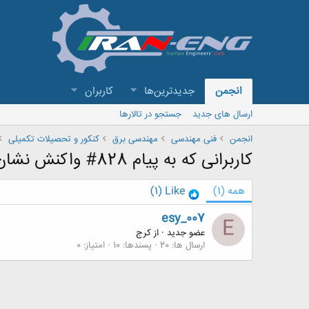
انجمن
جدیدترین‌ها
کاربران
ارسال های جدید
جستجو در تالارها
انجمن
فنی مهندسی
مهندسی برق
کنکور و تحصیلات تکمیلی
کاربرانی که به پیام 828# واکنش نشان داده اند
همه
(1)
Like
(1)
esy_007
E
عضو جدید
·
از
کرج
ارسال ها
20
پسندها
10
امتیاز
0