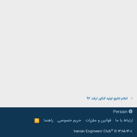
اعلام نتایج اولیه کنکور ارشد 92
Persian
ارتباط با ما
قوانین و مقرّرات
حریم خصوصی
راهنما
R
S
S
®
Iranian Engineers' Club
© 1385-1401.