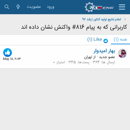
ورود
عضویت
اعلام نتایج اولیه کنکور ارشد 92
کاربرانی که به پیام 816# واکنش نشان داده اند
همه
(1)
Like
(1)
بهار امیدوار
عضو جدید
·
از
تهران
May 18, 2013
ارسال ها
364
پسندها
345
امتیاز
0