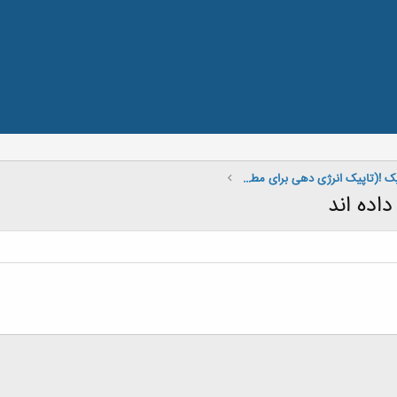
بچه درسخون های مکانیک !(تاپیک انرژی دهی برای مطالعه !)