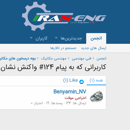
انجمن
جدیدترین‌ها
کاربران
ارسال های جدید
جستجو در تالارها
انجمن
فنی مهندسی
مهندسی مکانیک
کاربرانی که به پیام 124# واکنش نشان داده اند
همه
(1)
Like
(1)
Benyamin_NV
اخراجی موقت
ارسال ها
34
پسندها
19
امتیاز
0