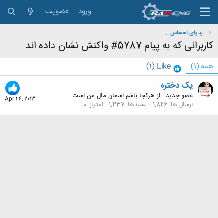
ورود
عضویت
رد پای احساس ...
کاربرانی که به پیام 5787# واکنش نشان داده اند
همه
(1)
Like
(1)
یک دختره
عضو جدید
·
از
هرکجا باشم اسمان مال من است
Apr 24, 2013
ارسال ها
1,846
پسندها
1,437
امتیاز
0