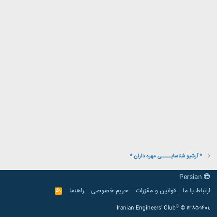
* آرشیو شناسایـــــی مهره داران *
Persian
ارتباط با ما
قوانین و مقرّرات
حریم خصوصی
راهنما
R
S
S
®
Iranian Engineers' Club
© 1385-1401.