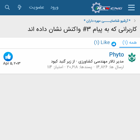
ورود
عضویت
* آرشیو شناسایـــــی مهره داران *
کاربرانی که به پیام 3# واکنش نشان داده اند
همه
(1)
Like
(1)
Phyto
مدیر تالار مهندسی كشاورزی
·
از
زیر گنبد کبود
Apr 5, 2013
ارسال ها
14,826
پسندها
20,618
امتیاز
114