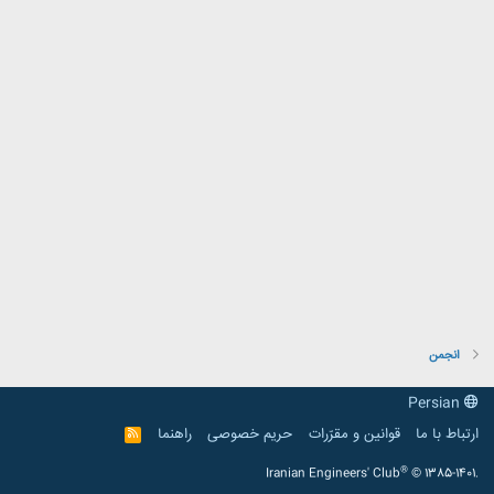
انجمن
Persian
ارتباط با ما
قوانین و مقرّرات
حریم خصوصی
راهنما
R
S
S
®
Iranian Engineers' Club
© 1385-1401.