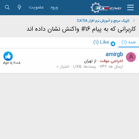
ورود
عضویت
تاپیک مرجع و آموزش نرم افزار CATIA
کاربرانی که به پیام 16# واکنش نشان داده اند
همه
(1)
Like
(1)
amirgb
A
اخراجی موقت
·
از
تهران
Apr 11, 2008
ارسال ها
742
پسندها
1,175
امتیاز
0