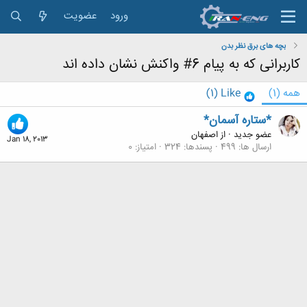
ورود
عضویت
بچه های برق نظر بدن
کاربرانی که به پیام 6# واکنش نشان داده اند
همه
(1)
Like
(1)
*ستاره آسمان*
عضو جدید
·
از
اصفهان
Jan 18, 2013
ارسال ها
499
پسندها
324
امتیاز
0