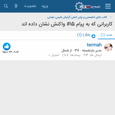
ورود
عضویت
کتاب های تخصصی و زبان اصلی گرایش شیمی معدنی
کاربرانی که به پیام 15# واکنش نشان داده اند
همه
(1)
Like
(1)
termah
مدیر بازنشسته
·
38
·
از
شمال
Nov 23, 2012
ارسال ها
914
پسندها
1,107
امتیاز
0