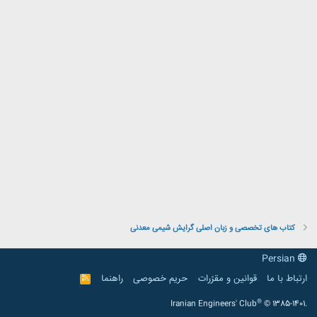
کتاب های تخصصی و زبان اصلی گرایش شیمی معدنی
Persian
ارتباط با ما
قوانین و مقرّرات
حریم خصوصی
راهنما
R
S
S
®
Iranian Engineers' Club
© 1385-1401.