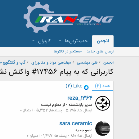
انجمن
جدیدترین‌ها
کاربران
ارسال های جدید
جستجو در تالارها
انجمن
فنی مهندسی
مهندسی مواد و متالورژی
گپ و گفتگوی خو
کاربرانی که به پیام 17456# واکنش نشان داده اند
همه
(2)
Like
(2)
reza_1364
مدیر بازنشسته
·
از
معلوم نیست
ارسال ها
5,175
پسندها
5,352
امتیاز
0
sara.ceramic
عضو جدید
ارسال ها
810
پسندها
1,497
امتیاز
0