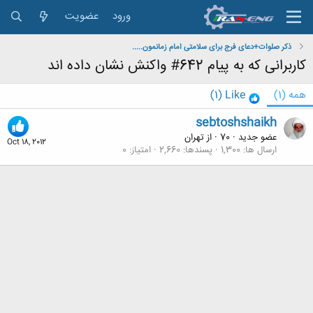
ورود
عضویت
ذکر صلوات+دعای فرج برای سلامتی امام زمانمون.....
کاربرانی که به پیام 642# واکنش نشان داده اند
همه
(1)
Like
(1)
sebtoshshaikh
عضو جدید
·
70
·
از
تهران
Oct 18, 2012
ارسال ها
1,300
پسندها
2,660
امتیاز
0