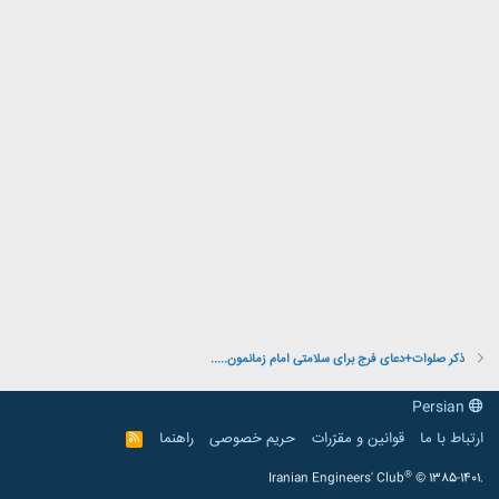
ذکر صلوات+دعای فرج برای سلامتی امام زمانمون.....
Persian
ارتباط با ما
قوانین و مقرّرات
حریم خصوصی
راهنما
R
S
S
®
Iranian Engineers' Club
© 1385-1401.