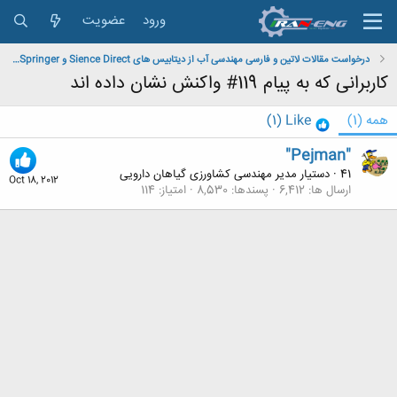
ورود
عضویت
درخواست مقالات لاتین و فارسی مهندسی آب از دیتابیس های Sience Direct و Springer و Magiran و IEEE
کاربرانی که به پیام 119# واکنش نشان داده اند
همه
(1)
Like
(1)
"Pejman"
41
·
دستیار مدیر مهندسی کشاورزی گیاهان دارویی
Oct 18, 2012
ارسال ها
6,412
پسندها
8,530
امتیاز
114