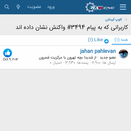
ورود
عضویت
کلوپ آبیدلان.
کاربرانی که به پیام 3494# واکنش نشان داده اند
همه
(1)
Like
(1)
jahan pahlevan
عضو جدید
·
از
شدیدا بچه تهرون با مرکزیت شمرون
Oct 9, 2012
ارسال ها
2,900
پسندها
3,930
امتیاز
0