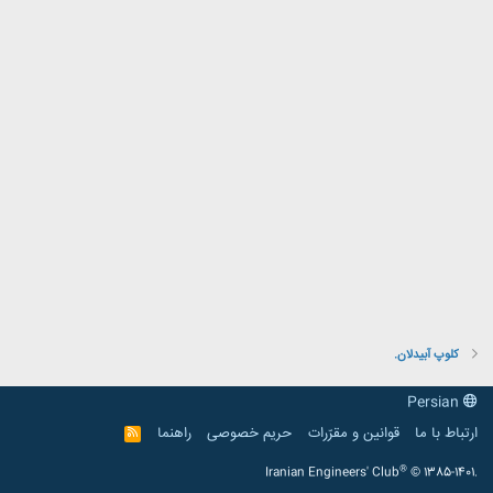
کلوپ آبیدلان.
Persian
ارتباط با ما
قوانین و مقرّرات
حریم خصوصی
راهنما
R
S
S
®
Iranian Engineers' Club
© 1385-1401.