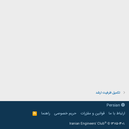
تكميل ظرفيت ارشد
Persian
ارتباط با ما
قوانین و مقرّرات
حریم خصوصی
راهنما
R
S
S
®
Iranian Engineers' Club
© 1385-1401.