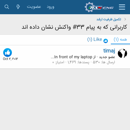
ورود
عضویت
تكميل ظرفيت ارشد
کاربرانی که به پیام 33# واکنش نشان داده اند
همه
(1)
Like
(1)
timaj
عضو جدید
·
از
In front of my laptop...
Oct 2, 2012
ارسال ها
530
پسندها
1,469
امتیاز
0