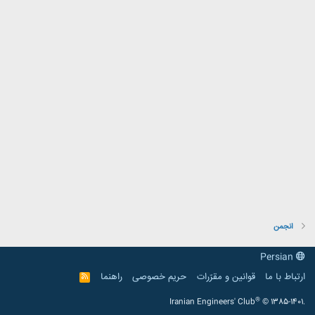
انجمن
Persian
ارتباط با ما
قوانین و مقرّرات
حریم خصوصی
راهنما
R
S
S
®
Iranian Engineers' Club
© 1385-1401.