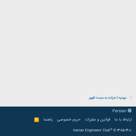
مهديه 1:حركت به سمت ظهور
Persian
ارتباط با ما
قوانین و مقرّرات
حریم خصوصی
راهنما
R
S
S
®
Iranian Engineers' Club
© 1385-1401.