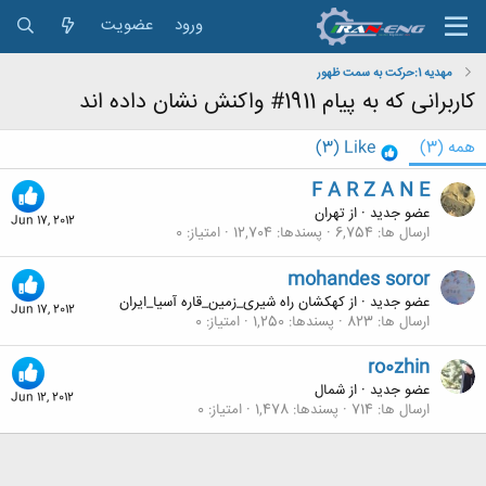
ورود
عضویت
مهديه 1:حركت به سمت ظهور
کاربرانی که به پیام 1911# واکنش نشان داده اند
همه
(3)
Like
(3)
F A R Z A N E
عضو جدید
·
از
تهران
Jun 17, 2012
ارسال ها
6,754
پسندها
12,704
امتیاز
0
mohandes soror
عضو جدید
·
از
کهکشان راه شیری_زمین_قاره آسیا_ایران
Jun 17, 2012
ارسال ها
823
پسندها
1,250
امتیاز
0
ro0zhin
عضو جدید
·
از
شمال
Jun 12, 2012
ارسال ها
714
پسندها
1,478
امتیاز
0