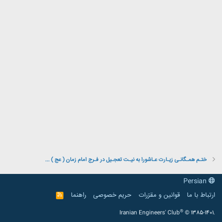
ختـم همـگانـی زیـارت عـاشورا به نیـت تعجـیل در فـرج امام زمان ( عج ) ...
Persian
ارتباط با ما
قوانین و مقرّرات
حریم خصوصی
راهنما
R
S
S
®
Iranian Engineers' Club
© 1385-1401.