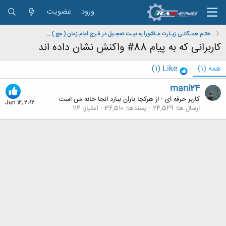
ورود
عضویت
ختـم همـگانـی زیـارت عـاشورا به نیـت تعجـیل در فـرج امام زمان ( عج ) ...
کاربرانی که به پیام 88# واکنش نشان داده اند
همه
(1)
Like
(1)
mani24
کاربر حرفه ای
·
از
هرکجا باران ببارد انجا خانه من است
Jun 12, 2012
ارسال ها
24,529
پسندها
36,510
امتیاز
114