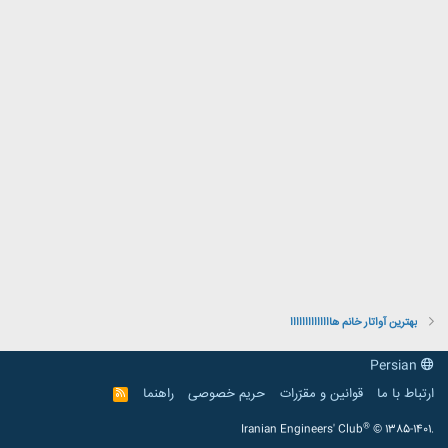
بهترین آواتار خانم هاااااااااااااا
Persian
ارتباط با ما
قوانین و مقرّرات
حریم خصوصی
راهنما
R
S
S
®
Iranian Engineers' Club
© 1385-1401.