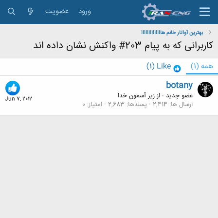
ورود
عضویت
بهترین آواتار خانم هاااااااااااااا
کاربرانی که به پیام 203# واکنش نشان داده اند
همه
(1)
Like
(1)
botany
عضو جدید
·
از
زیر آسمون خدا
Jun 7, 2012
ارسال ها
2,414
پسندها
2,683
امتیاز
0