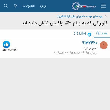
ورود
عضویت
بچه های موسسه آموزش عالی آپادانا شیراز
کاربرانی که به پیام 3# واکنش نشان داده اند
همه
(1)
Like
(1)
9132420
9
عضو جدید
Jan 10, 2014
ارسال ها
6
پسندها
0
امتیاز
0