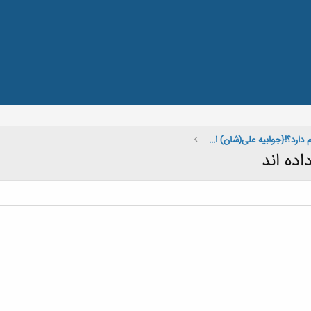
اثبات مسلمانی هم مدرک لازم دارد؟!{جوابیه علی(شان) استون}