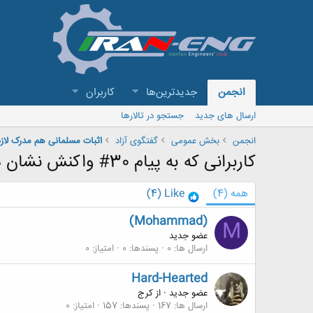
انجمن
جدیدترین‌ها
کاربران
ارسال های جدید
جستجو در تالارها
انجمن
بخش عمومی
گفتگوی آزاد
کاربرانی که به پیام 30# واکنش نشان داده اند
همه
(4)
Like
(4)
(Mohammad)
M
عضو جدید
ارسال ها
0
پسندها
0
امتیاز
0
Hard-Hearted
عضو جدید
·
از
کرج
ارسال ها
167
پسندها
157
امتیاز
0