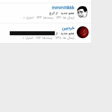
mmm111kkk
عضو جدید
·
از
کرج
ارسال ها
132
پسندها
143
امتیاز
0
خردبین
عضو جدید
·
از
████████████████████
ارسال ها
748
پسندها
716
امتیاز
0